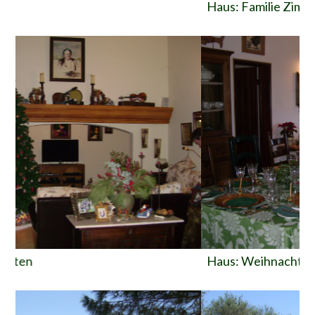
Haus: Familie Zimmer
H
Haus: Weihnachten
H