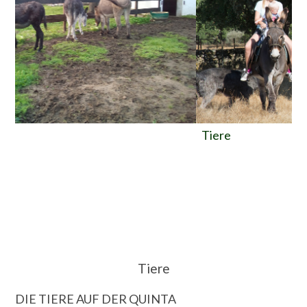
Tiere
T
Tiere
DIE TIERE AUF DER QUINTA