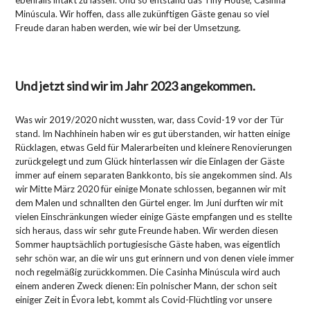
ebenfalls intakt zu lassen. Und so entstand das Tiny House, Casinha
Minúscula. Wir hoffen, dass alle zukünftigen Gäste genau so viel
Freude daran haben werden, wie wir bei der Umsetzung.
Und jetzt sind wir im Jahr 2023 angekommen.
Was wir 2019/2020 nicht wussten, war, dass Covid-19 vor der Tür
stand. Im Nachhinein haben wir es gut überstanden, wir hatten einige
Rücklagen, etwas Geld für Malerarbeiten und kleinere Renovierungen
zurückgelegt und zum Glück hinterlassen wir die Einlagen der Gäste
immer auf einem separaten Bankkonto, bis sie angekommen sind. Als
wir Mitte März 2020 für einige Monate schlossen, begannen wir mit
dem Malen und schnallten den Gürtel enger. Im Juni durften wir mit
vielen Einschränkungen wieder einige Gäste empfangen und es stellte
sich heraus, dass wir sehr gute Freunde haben. Wir werden diesen
Sommer hauptsächlich portugiesische Gäste haben, was eigentlich
sehr schön war, an die wir uns gut erinnern und von denen viele immer
noch regelmäßig zurückkommen. Die Casinha Minúscula wird auch
einem anderen Zweck dienen: Ein polnischer Mann, der schon seit
einiger Zeit in Évora lebt, kommt als Covid-Flüchtling vor unsere