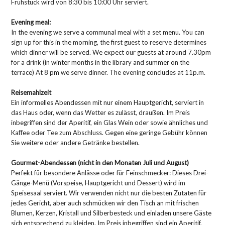
Frühstück wird von 8:30 bis 10:00 Uhr serviert.
Evening meal:
In the evening we serve a communal meal with a set menu. You can
sign up for this in the morning, the first guest to reserve determines
which dinner will be served. We expect our guests at around 7.30pm
for a drink (in winter months in the library and summer on the
terrace) At 8 pm we serve dinner. The evening concludes at 11p.m.
Reisemahlzeit
Ein informelles Abendessen mit nur einem Hauptgericht, serviert in
das Haus oder, wenn das Wetter es zulässt, draußen. Im Preis
inbegriffen sind der Aperitif, ein Glas Wein oder sowie ähnliches und
Kaffee oder Tee zum Abschluss. Gegen eine geringe Gebühr können
Sie weitere oder andere Getränke bestellen.
Gourmet-Abendessen (nicht in den Monaten Juli und August)
Perfekt für besondere Anlässe oder für Feinschmecker: Dieses Drei-
Gänge-Menü (Vorspeise, Hauptgericht und Dessert) wird im
Speisesaal serviert. Wir verwenden nicht nur die besten Zutaten für
jedes Gericht, aber auch schmücken wir den Tisch an mit frischen
Blumen, Kerzen, Kristall und Silberbesteck und einladen unsere Gäste
sich entsprechend zu kleiden. Im Preis inbegriffen sind ein Aperitif,